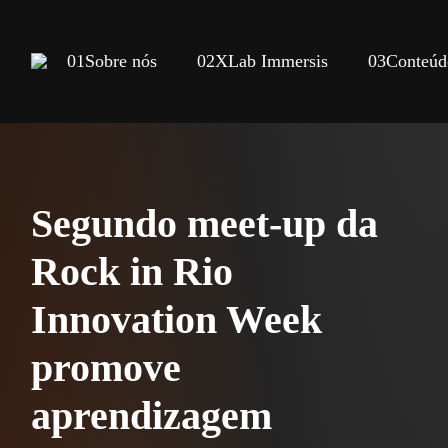
01
Sobre nós
02
XLab Immersis
03
Conteúd
Segundo meet-up da
Rock in Rio
Innovation Week
promove
aprendizagem