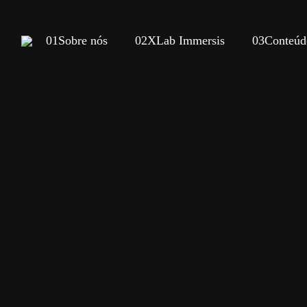
01
Sobre nós
02
XLab Immersis
03
Conteúd