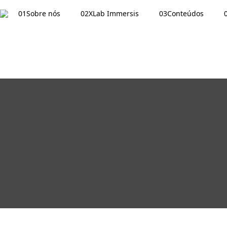
01
Sobre nós
02
XLab Immersis
03
Conteúdos