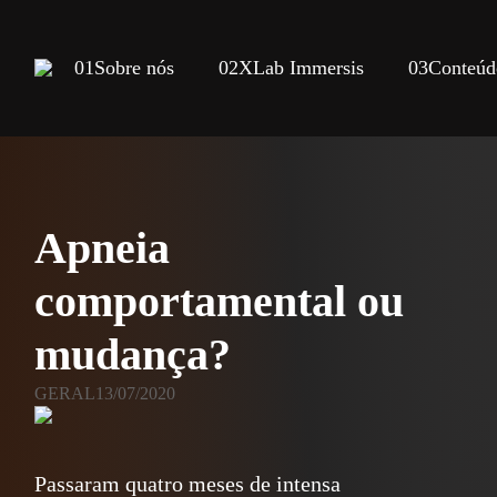
01
Sobre nós
02
XLab Immersis
03
Conteúd
Apneia
comportamental ou
mudança?
GERAL
13/07/2020
Passaram quatro meses de intensa