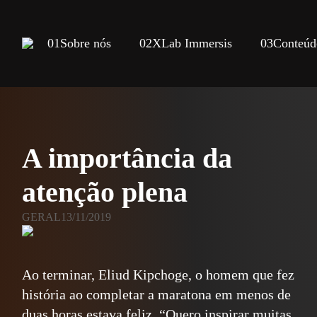
01
Sobre nós
02
XLab Immersis
03
Conteúd
A importância da
atenção plena
GERAL
13/11/2019
Ao terminar, Eliud Kipchoge, o homem que fez
história ao completar a maratona em menos de
duas horas estava feliz. “Quero inspirar muitas